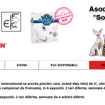
Asoc
"Sof
SHOW
PUI DISPONIBILI
T
international se acorda pisicilor care, avand deja titlul de IC, obt
 campionat de frumsete), in 6 expozitii, 3 tari diferite, semnate de 
xpozitii, 2 tari diferite, semnate de 4 arbitrii diferiti.